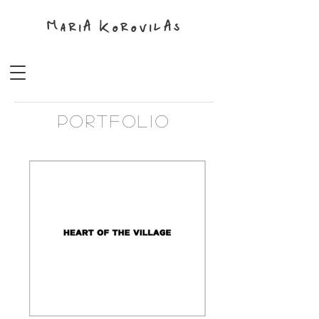
MariA KorovilAs
PORTFOLIO