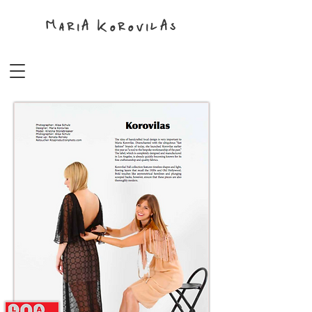
MariA KorovilAs